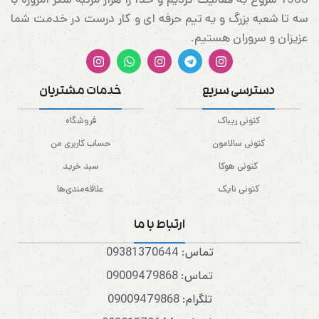
سه تا شعبه بزرگ و یه تیم حرفه ای و کار درست در خدمت شما
عزیزان و سروران هستیم.
دسترسی سریع
خدمات مشتریان
کتونی ریباک
فروشگاه
کتونی سالامون
حساب کاربری من
کتونی هوکا
سبد خرید
کتونی نایک
علاقه‌مندی‌ها
ارتباط با ما
تماس: 09381370644
تماس: 09009479868
تلگرام: 09009479868