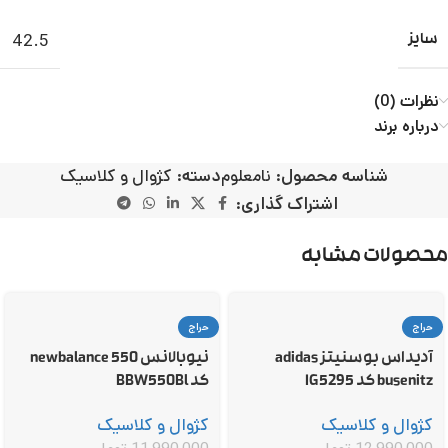
42.5
سایز
نظرات (0)
درباره برند
شناسه محصول:
نامعلوم
دسته:
کژوال و کلاسیک
اشتراک گذاری:
محصولات مشابه
حراج
حراج
آدیداس بوسنیتز adidas
نیوبالانس 550 newbalance
busenitz کد IG5295
کد BBW550Bl
کژوال و کلاسیک
کژوال و کلاسیک