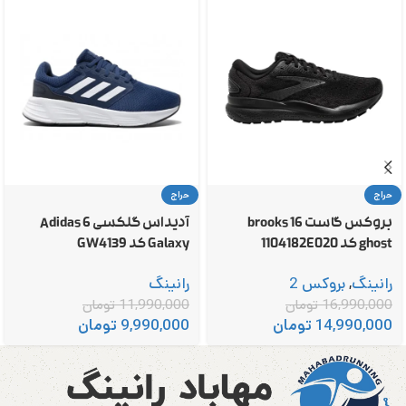
حراج
حراج
بروکس گاست 16 brooks
آدیداس گلکسی 6 Adidas
ghost کد 1104182E020
Galaxy کد GW4139
رانینگ
,
بروکس 2
رانینگ
16,990,000
تومان
11,990,000
تومان
14,990,000
تومان
9,990,000
تومان