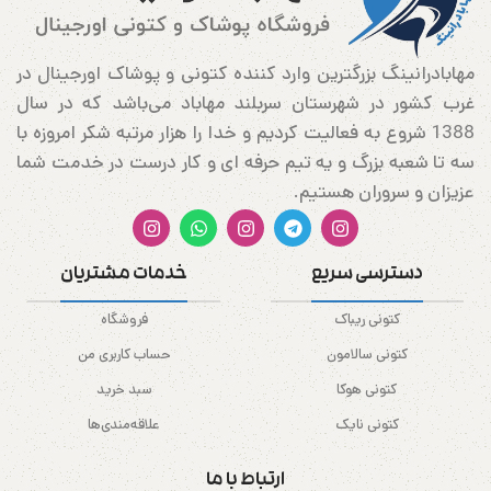
مهابادرانینگ بزرگترین وارد کننده کتونی و پوشاک اورجینال در
غرب کشور در شهرستان سربلند مهاباد می‌باشد که در سال
1388 شروع به فعالیت کردیم و خدا را هزار مرتبه شکر امروزه با
سه تا شعبه بزرگ و یه تیم حرفه ای و کار درست در خدمت شما
عزیزان و سروران هستیم.
دسترسی سریع
خدمات مشتریان
کتونی ریباک
فروشگاه
کتونی سالامون
حساب کاربری من
کتونی هوکا
سبد خرید
کتونی نایک
علاقه‌مندی‌ها
ارتباط با ما