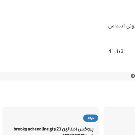
ونی آدیداس
41.1/3
حراج
بروکس آدرنالین 23 brooks adrenaline gts