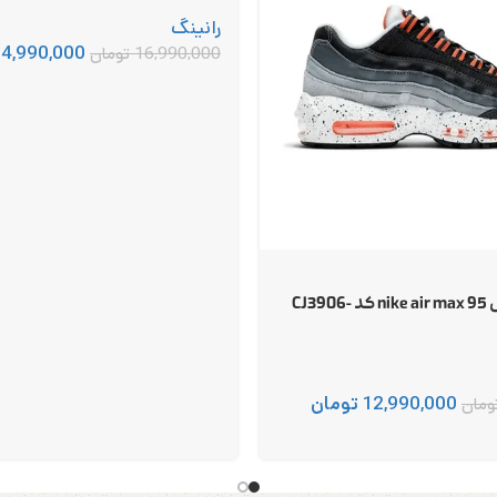
رانینگ
14,990,000
16,990,000
تومان
نایک ایر مکس 95 nike air max کد CJ3906-
12,990,000
تومان
ومان