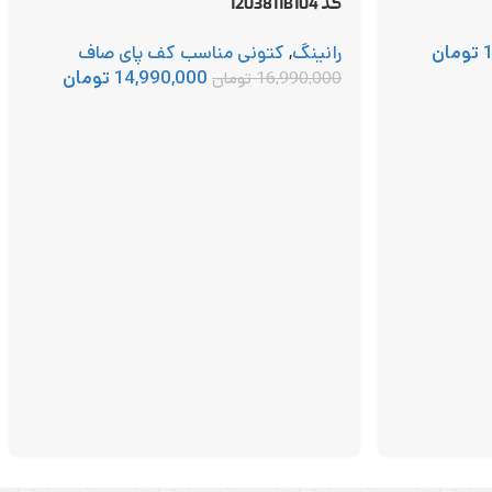
کد 1203811B104
تومان
رانینگ
,
کتونی مناسب کف پای صاف
14,990,000
تومان
16,990,000
تومان