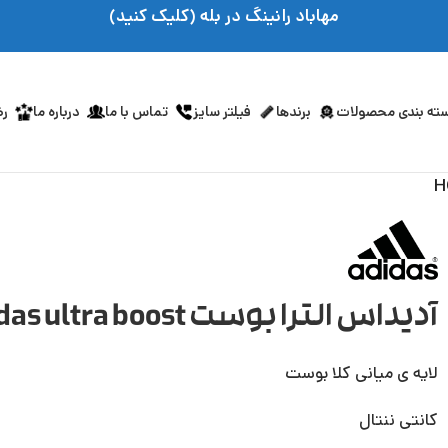
مهاباد رانینگ در بله (کلیک کنید)
ته بندی محصولات
برندها
فیلتر سایز
تماس با ما
درباره ما
رض
آدیداس الترا بوست adidas ultra boost کد HQ6338
لایه ی میانی کلا بوست
کانتی ننتال