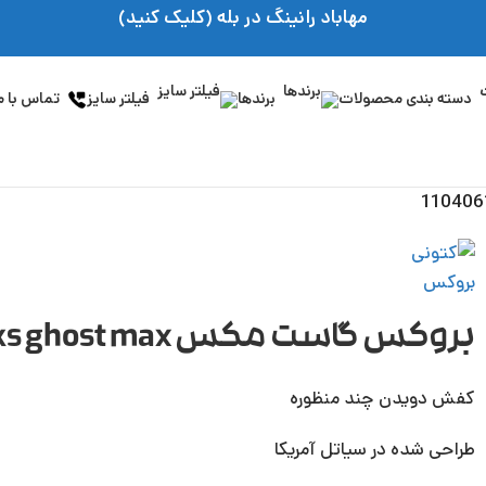
مهاباد رانینگ در بله (کلیک کنید)
دسته بندی محصولات
برندها
فیلتر سایز
تماس با م
بروکس گاست مکس brooks ghost max کد 1104061D038
کفش دویدن چند منظوره
طراحی شده در سیاتل آمریکا