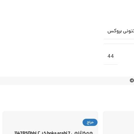
تونی بروکس
44
حراج
هوکا آراهی 7 hoka arahi کد 1147850bbLC