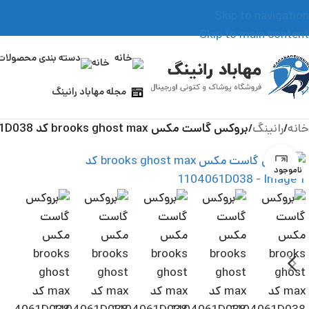
Skip to navigation
Skip to main content
خانه
مجله مهاباد رانینگ
خانه
/
رانینگ
/
بروکس گاست مکس brooks ghost max کد 1104061D038
بزرگنمایی تصویر
ناموجود