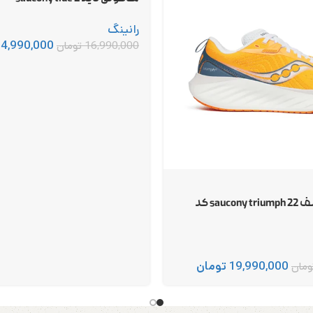
رانینگ
14,990,000
16,990,000
تومان
ساکونی تریامف 22 saucony triumph کد
19,990,000
تومان
ومان