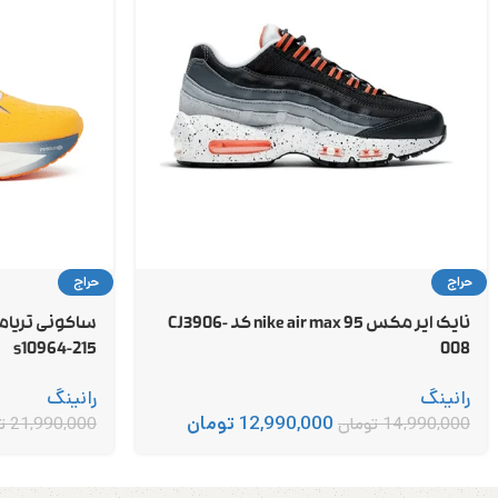
حراج
حراج
نایک ایر مکس 95 nike air max کد CJ3906-
s10964-215
008
رانینگ
رانینگ
12,990,000
تومان
14,990,000
تومان
21,990,000
ت