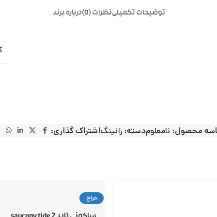
توضیحات تکمیلی
نظرات (0)
درباره برند
ک
سه محصول:
نامعلوم
دسته:
رانینگ
اشتراک گذاری:
حراج
ساکونی تاید 2 saucony tide