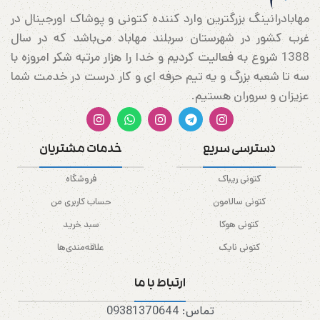
مهابادرانینگ بزرگترین وارد کننده کتونی و پوشاک اورجینال در
غرب کشور در شهرستان سربلند مهاباد می‌باشد که در سال
1388 شروع به فعالیت کردیم و خدا را هزار مرتبه شکر امروزه با
سه تا شعبه بزرگ و یه تیم حرفه ای و کار درست در خدمت شما
عزیزان و سروران هستیم.
دسترسی سریع
خدمات مشتریان
کتونی ریباک
فروشگاه
کتونی سالامون
حساب کاربری من
کتونی هوکا
سبد خرید
کتونی نایک
علاقه‌مندی‌ها
ارتباط با ما
تماس: 09381370644