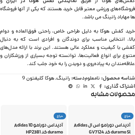
فش‌های هوکا از طریق
نمایندگی کفش هوکا در ایران
و
فروشگاه‌های ورزشی معتبر قابل خرید هستند که یکی از آنها فروشگاه
ها مهاباد رانینگ می باشد.
خرید کفش هوکا به دلیل طراحی خاص، راحتی فوق‌العاده و دوام
بالا، انتخابی مناسب برای دوندگان و افرادی است که به دنبال
کفشی با کیفیت و عملکرد عالی هستند. این برند با ارائه مدل‌های
متنوع برای انواع فعالیت‌ها، توانسته توجه بسیاری از ورزشکاران و
علاقه‌مندان به پیاده‌روی و دویدن را به خود جلب کند.
شناسه محصول:
نامعلوم
دسته:
رانینگ
,
هوکا کلیفتون 9
اشتراک گذاری:
محصولات مشابه
حراج
حراج
آدیداس دورامو اس ال Adidas
آدیداس دورامو 10 Adidas
duramo Sl کد GV7124
duramo کد HP2381