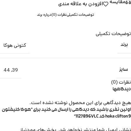
مقایسه
افزودن به علاقه مندی
توضیحات تکمیلی
نظرات (0)
درباره برند
توضیحات تکمیلی
کتونی هوکا
برند
44
,
39
سایز
نظرات (0)
دیدگاهها
هیچ دیدگاهی برای این محصول نوشته نشده است.
اولین نفری باشید که دیدگاهی را ارسال می کنید برای “هوکا کلیفتون
9 hoka clifton کد 1127896VLC”
نشانی ایمیل شما منتشر نخواهد شد.
بخش‌های موردنیاز