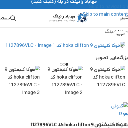
مهاباد رانینگ در بله (کلیک کنید)
Skip to navigation
Skip to main content
منو
جستج
خانه
/
رانینگ
ناموجود
بزرگنمایی تصویر
هوکا کلیفتون 9 hoka clifton کد 1127896VLC