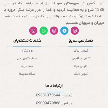
غرب کشور در شهرستان سربلند مهاباد می‌باشد که در سال
1388 شروع به فعالیت کردیم و خدا را هزار مرتبه شکر امروزه با
سه تا شعبه بزرگ و یه تیم حرفه ای و کار درست در خدمت شما
عزیزان و سروران هستیم.
دسترسی سریع
خدمات مشتریان
کتونی ریباک
فروشگاه
کتونی سالامون
حساب کاربری من
کتونی هوکا
سبد خرید
کتونی نایک
علاقه‌مندی‌ها
ارتباط با ما
تماس: 09381370644
تماس: 09009479868