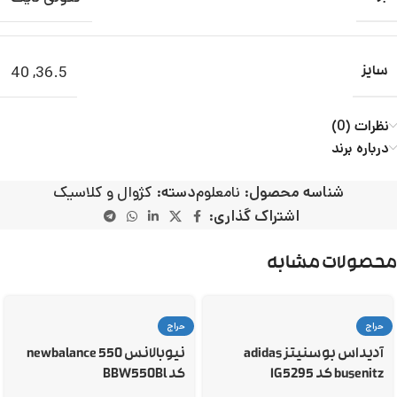
40
,
36.5
سایز
نظرات (0)
درباره برند
شناسه محصول:
نامعلوم
دسته:
کژوال و کلاسیک
اشتراک گذاری:
محصولات مشابه
حراج
حراج
آدیداس بوسنیتز adidas
نیوبالانس 550 newbalance
busenitz کد IG5295
کد BBW550Bl