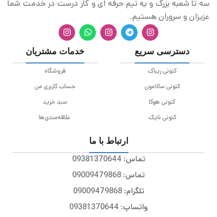
سه تا شعبه بزرگ و یه تیم حرفه ای و کار درست در خدمت شما
عزیزان و سروران هستیم.
دسترسی سریع
خدمات مشتریان
کتونی ریباک
فروشگاه
کتونی سالامون
حساب کاربری من
کتونی هوکا
سبد خرید
کتونی نایک
علاقه‌مندی‌ها
ارتباط با ما
تماس: 09381370644
تماس: 09009479868
تلگرام: 09009479868
واتساپ: 09381370644