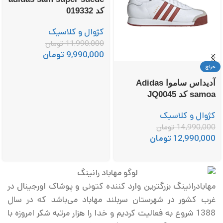
کد 019332
کژوال و کلاسیک
11,990,000
تومان
9,990,000
تومان
حراج
آدیداس ساموا Adidas
samoa کد JQ0045
کژوال و کلاسیک
14,990,000
تومان
12,990,000
تومان
مهابادرانینگ بزرگترین وارد کننده کتونی و پوشاک اورجینال در
غرب کشور در شهرستان سربلند مهاباد می‌باشد که در سال
1388 شروع به فعالیت کردیم و خدا را هزار مرتبه شکر امروزه با