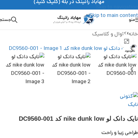
مهاباد رانینگ در بله (کلیک کنید)
Skip to navigation
Skip to main content
منو
جستج
خانه
/
کژوال و کلاسیک
بزرگنمایی تصویر
ناموجود
نایک دانک لو nike dunk low کد DC9560-001
طراحی زیبا و راحت