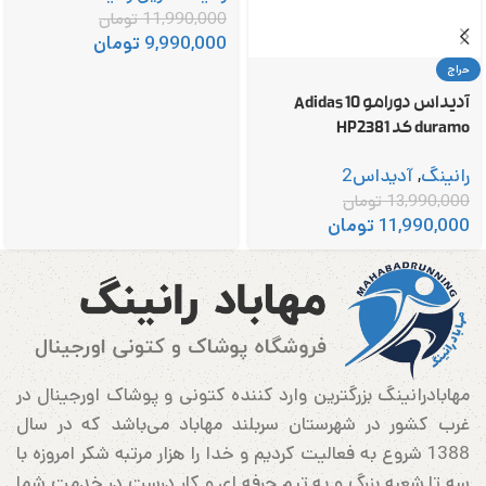
11,990,000
تومان
9,990,000
تومان
حراج
آدیداس دورامو 10 Adidas
duramo کد HP2381
رانینگ
,
آدیداس2
13,990,000
تومان
11,990,000
تومان
مهابادرانینگ بزرگترین وارد کننده کتونی و پوشاک اورجینال در
غرب کشور در شهرستان سربلند مهاباد می‌باشد که در سال
1388 شروع به فعالیت کردیم و خدا را هزار مرتبه شکر امروزه با
سه تا شعبه بزرگ و یه تیم حرفه ای و کار درست در خدمت شما