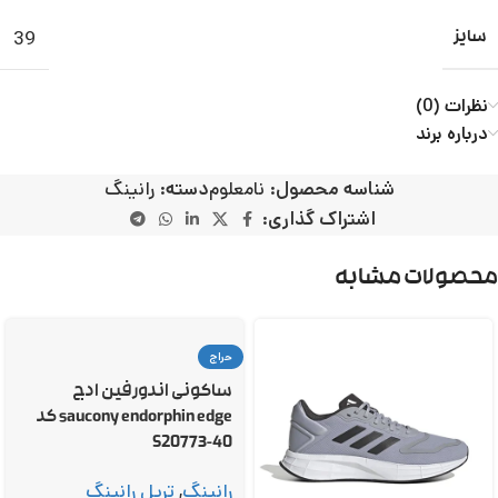
39
سایز
نظرات (0)
درباره برند
شناسه محصول:
نامعلوم
دسته:
رانینگ
اشتراک گذاری:
محصولات مشابه
حراج
ساکونی اندورفین ادج
saucony endorphin edge کد
S20773-40
رانینگ
,
تریل رانینگ