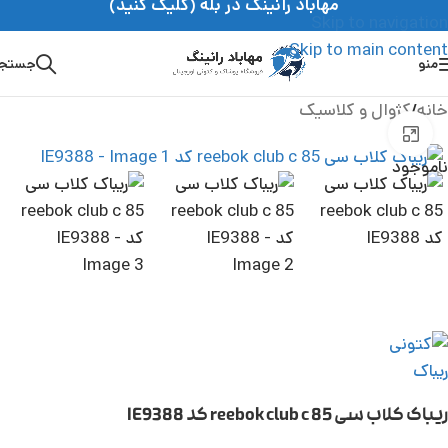
مهاباد رانینگ در بله (کلیک کنید)
Skip to navigation
Skip to main content
منو
جستج
خانه
/
کژوال و کلاسیک
بزرگنمایی تصویر
ناموجود
ریباک کلاب سی 85 reebok club c کد IE9388