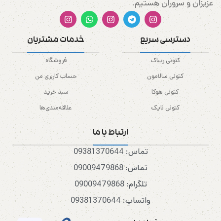
عزیزان و سروران هستیم.
دسترسی سریع
خدمات مشتریان
کتونی ریباک
فروشگاه
کتونی سالامون
حساب کاربری من
کتونی هوکا
سبد خرید
کتونی نایک
علاقه‌مندی‌ها
ارتباط با ما
تماس: 09381370644
تماس: 09009479868
تلگرام: 09009479868
واتساپ: 09381370644