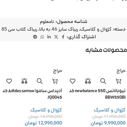
شناسه محصول:
نامعلوم
دسته:
کژوال و کلاسیک
,
ریباک سایز 46 به بالا
,
ریباک کلاب سی 85
اشتراک گذاری:
محصولات مشابه
حراج
حراج
نیوبالانس 550 newbalance کد
آدیداس ساموا Adidas samoa کد
JQ0045
BBW550Bl
کژوال و کلاسیک
کژوال و کلاسیک
11,990,000
تومان
14,990,000
تومان
9,990,000
تومان
12,990,000
تومان