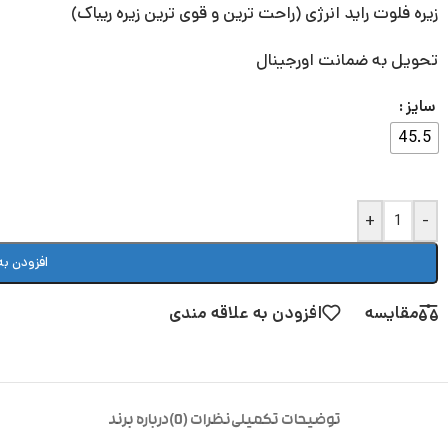
زیره فلوت راید انرژی (راحت ترین و قوی ترین زیره ریباک)
تحویل به ضمانت اورجینال
سایز
45.5
+
-
افزودن به
مقایسه
افزودن به علاقه مندی
توضیحات تکمیلی
نظرات (0)
درباره برند