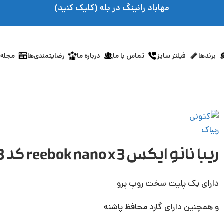
مهاباد رانینگ در بله (کلیک کنید)
برندها
فیلتر سایز
تماس با ما
درباره ما
رضایتمندی‌ها
مجله 
ریبا نانو ایکس 3 reebok nano x کد HP6043
دارای یک پلیت سخت روپ پرو
و همچنین دارای گارد محافظ پاشنه