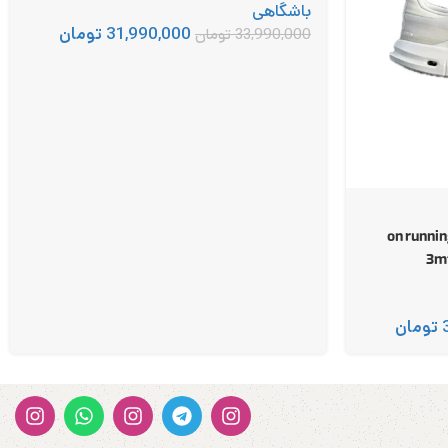
باشگاهی
31,990,000
تومان
33,990,000
تومان
انینگ کلودپالس نیکست on running
تومان