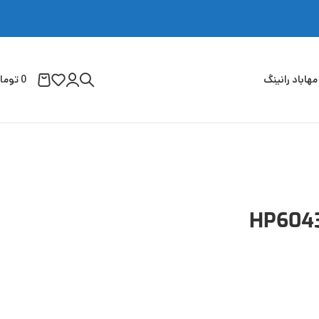
مهاباد رانینگ
0
توما