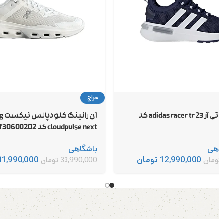
حراج
ادیداس ریسر تی آر 23 adidas racer tr کد
آن ر
cloudpulse next کد 3mf30600202
هی
باشگاهی
12,990,000
تومان
31,990,000
ومان
33,990,000
تومان