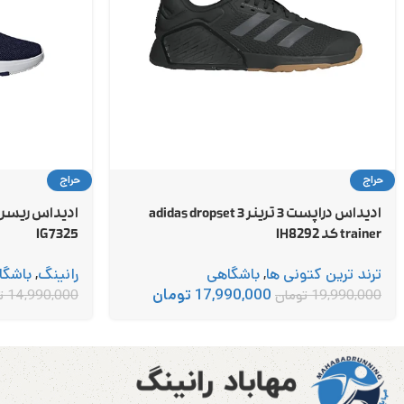
حراج
حراج
ادیداس دراپست 3 ترینر adidas dropset 3
trainer کد IH8292
IG7325
ترند ترین کتونی ها
,
باشگاهی
رانینگ
,
باشگا
17,990,000
تومان
19,990,000
تومان
14,990,000
ت