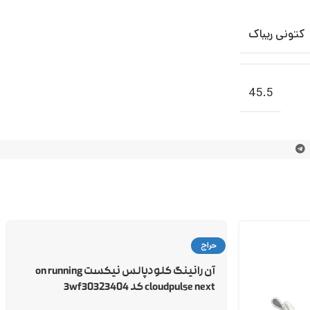
کتونی ریباک
45.5
حراج
آن رانینگ کلودپالس نیکست on running
cloudpulse next کد 3wf30323404