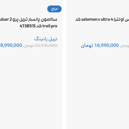
حراج
سالامون ایکس اولترا 4 salomon x ultra کد
سالامون پالسا
trail pro کد 473851S
تریل رانینگ
16,990,000
تومان
18,990,000
ومان
20,990,000
تومان