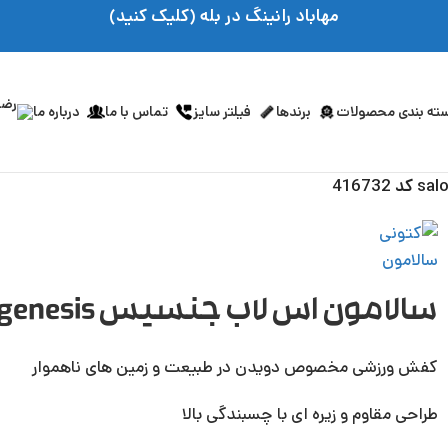
مهاباد رانینگ در بله (کلیک کنید)
ته بندی محصولات
برندها
فیلتر سایز
تماس با ما
درباره ما
سالامون اس لاب جنسیس salomon s lab genesis کد 416732
کفش ورزشی مخصوص دویدن در طبیعت و زمین های ناهموار
طراحی مقاوم و زیره ای با چسبندگی بالا