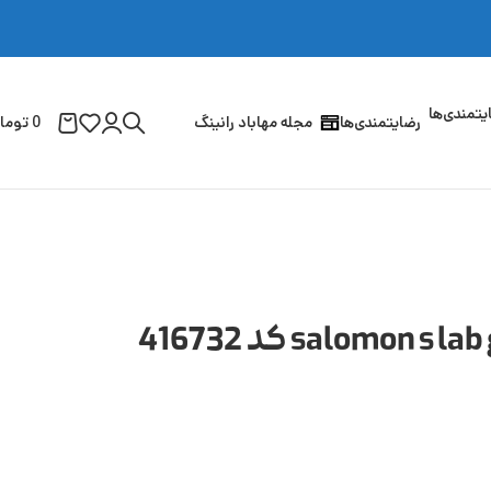
رضایتمندی‌ها
مجله مهاباد رانینگ
0
توما