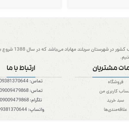
مهابادرانینگ بزرگتری
تیم.
ات مشتریان
ارتباط با ما
تماس: 09381370644
فروشگاه
تماس: 09009479868
اب کاربری من
تلگرام: 09009479868
سبد خرید
علاقه‌مندی‌ها
واتساپ: 09381370644