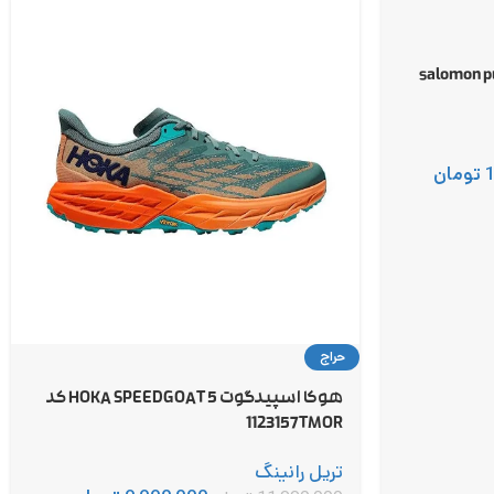
ر تریل پرو 2 salomon pulsar
تومان
حراج
هوکا اسپیدگوت 5 HOKA SPEEDGOAT کد
1123157TMOR
تریل رانینگ