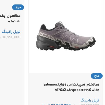
حراج
474526
تریل رانینگ
18,990,000
ت
حراج
سالامون سپیدکراس 6 واید salomon
speedcross 6 wide کد 417632
تریل رانینگ