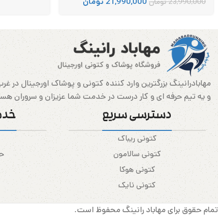
21,990,000
تومان
23,990,000
تومان
و یه تیم حرفه ای و کار درست در خدمت شما عزیزان و سروران هس
دسترسی سریع
خدم
کتونی ریباک
کتونی سالامون
حس
کتونی هوکا
کتونی نایک
تمام حقوق برای مهاباد رانینگ محفوظ است.