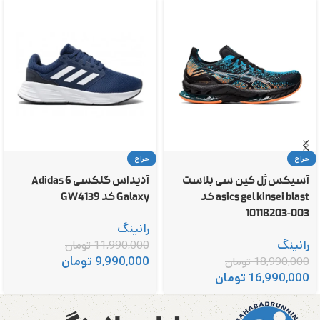
حراج
حراج
آسیکس ژل کین سی بلاست
آدیداس گلکسی 6 Adidas
asics gel kinsei blast کد
Galaxy کد GW4139
1011B203-003
رانینگ
رانینگ
11,990,000
تومان
9,990,000
تومان
18,990,000
تومان
16,990,000
تومان