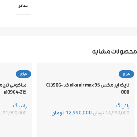
سایز
محصولات مشابه
حراج
حراج
نایک ایر مکس 95 nike air max کد CJ3906-
s10964-215
008
رانینگ
رانینگ
12,990,000
تومان
14,990,000
تومان
21,990,000
ت