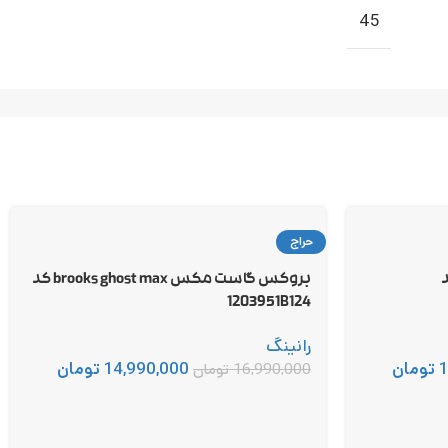
45
حراج
hoka m کد
بروکس گاست مکس brooks ghost max کد
1203951B124
رانینگ
1
تومان
14,990,000
تومان
16,990,000
تومان