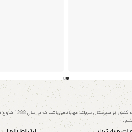
مهابادرانینگ بزرگتری
تیم.