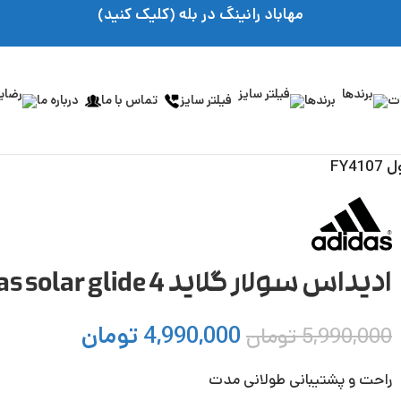
مهاباد رانینگ در بله (کلیک کنید)
ات
برندها
فیلتر سایز
تماس با ما
درباره ما
ادیداس سولار گلاید 4 adidas solar glide کد محصول FY4107
4,990,000
تومان
5,990,000
تومان
راحت و پشتیبانی طولانی مدت