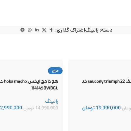
دسته:
رانینگ
اشتراک گذاری:
حراج
ساکونی تریامف 22 saucony triumph کد
هوکا مچ ایکس ach x
1141450WBGL
رانینگ
19,990,000
تومان
2,990,000
ومان
14,990,000
تومان