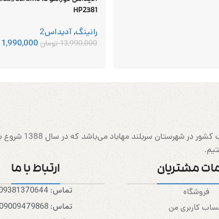
HP2381
رانینگ
,
آدیداس2
11,990,000
13,990,000
تومان
مهابادرانینگ بزرگتری
تیم.
ات مشتریان
ارتباط با ما
تماس: 09381370644
فروشگاه
تماس: 09009479868
اب کاربری من