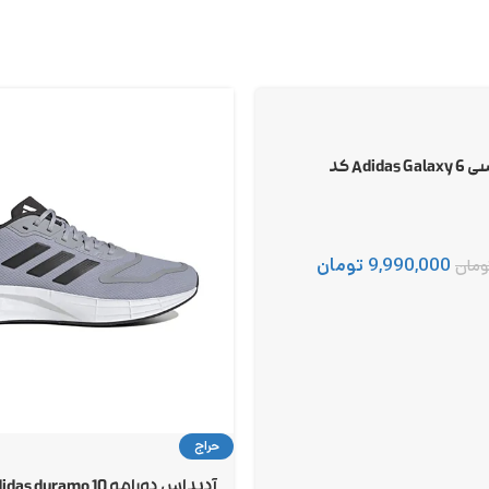
آدیداس گلکسی 6 Adidas Galaxy کد
9,990,000
تومان
ومان
حراج