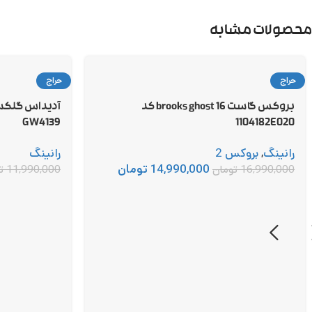
محصولات مشابه
حراج
حراج
بروکس گاست 16 brooks ghost کد
GW4139
1104182E020
رانینگ
,
بروکس 2
رانینگ
14,990,000
تومان
16,990,000
تومان
11,990,000
ت