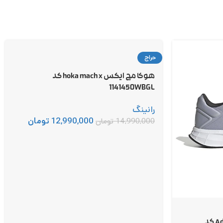
حراج
هوکا مچ ایکس hoka mach x کد
1141450WBGL
رانینگ
12,990,000
تومان
14,990,000
تومان
آدیداس دورامو 10 Adidas duramo کد