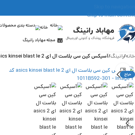
Skip to navigation
Skip to main content
خانه
مجله مهاباد رانینگ
خانه
/
رانینگ
/
آسیکس کین سی بلاست ال ای 2 asics kinsei blast le کد 1011B592-301
بزرگنمایی تصویر
حراج