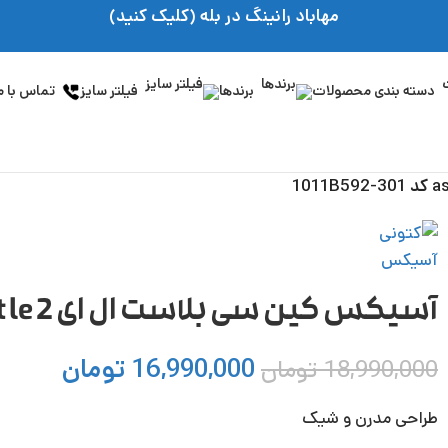
مهاباد رانینگ در بله (کلیک کنید)
دسته بندی محصولات
برندها
فیلتر سایز
تماس با م
آسیکس کین سی بلاست ال ای 2 asics kinsei blast le کد 1011B592-301
16,990,000
تومان
18,990,000
تومان
طراحی مدرن و شیک