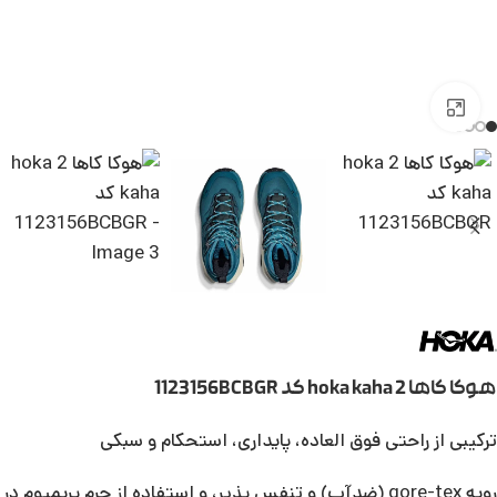
بزرگنمایی تصویر
هوکا کاها 2 hoka kaha کد 1123156BCBGR
ترکیبی از راحتی فوق العاده، پایداری، استحکام و سبکی
رویه gore-tex (ضدآب) و تنفس پذیر، و استفاده از چرم پریمیوم در