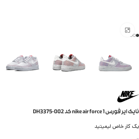
بزرگنمایی تصویر
نایک ایر فورس 1 nike air force کد DH3375-002
یک کار خاص لیمیتید