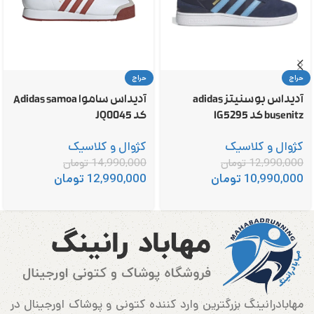
حراج
حراج
آدیداس بوسنیتز adidas
آدیداس ساموا Adidas samoa
busenitz کد IG5295
کد JQ0045
کژوال و کلاسیک
کژوال و کلاسیک
12,990,000
تومان
14,990,000
تومان
10,990,000
تومان
12,990,000
تومان
مهابادرانینگ بزرگترین وارد کننده کتونی و پوشاک اورجینال در