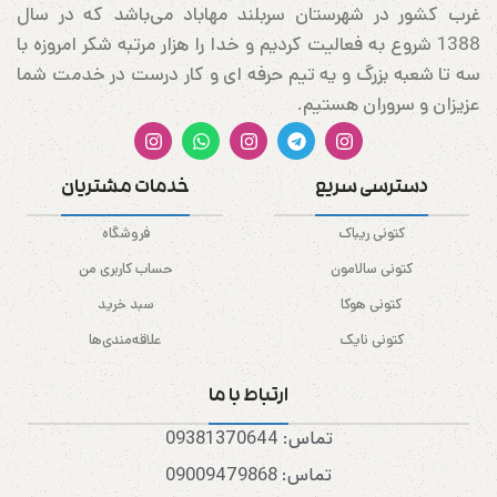
غرب کشور در شهرستان سربلند مهاباد می‌باشد که در سال
1388 شروع به فعالیت کردیم و خدا را هزار مرتبه شکر امروزه با
سه تا شعبه بزرگ و یه تیم حرفه ای و کار درست در خدمت شما
عزیزان و سروران هستیم.
دسترسی سریع
خدمات مشتریان
کتونی ریباک
فروشگاه
کتونی سالامون
حساب کاربری من
کتونی هوکا
سبد خرید
کتونی نایک
علاقه‌مندی‌ها
ارتباط با ما
تماس: 09381370644
تماس: 09009479868