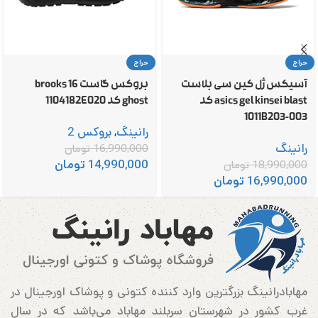
حراج
حراج
آسیکس ژل کین سی بلاست
بروکس گاست 16 brooks
asics gel kinsei blast کد
ghost کد 1104182E020
1011B203-003
رانینگ
,
بروکس 2
رانینگ
16,990,000
تومان
14,990,000
تومان
18,990,000
تومان
16,990,000
تومان
مهابادرانینگ بزرگترین وارد کننده کتونی و پوشاک اورجینال در
غرب کشور در شهرستان سربلند مهاباد می‌باشد که در سال