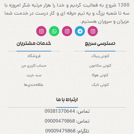
1388 شروع به فعالیت کردیم و خدا را هزار مرتبه شکر امروزه با
سه تا شعبه بزرگ و یه تیم حرفه ای و کار درست در خدمت شما
عزیزان و سروران هستیم.
دسترسی سریع
خدمات مشتریان
کتونی ریباک
فروشگاه
کتونی سالامون
حساب کاربری من
کتونی هوکا
سبد خرید
کتونی نایک
علاقه‌مندی‌ها
ارتباط با ما
تماس: 09381370644
تماس: 09009479868
تلگرام: 09009479868