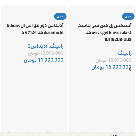
حراج
حراج
آسیکس ژل کین سی بلاست
آدیداس دورامو اس ال Adidas
asics gel kinsei blast کد
duramo Sl کد GV7124
1011B203-003
رانینگ
,
آدیداس2
رانینگ
13,990,000
تومان
11,990,000
تومان
18,990,000
تومان
16,990,000
تومان