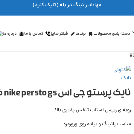
مهاباد رانینگ در بله (کلیک کنید)
دسته بندی محصولات
برندها
فیلتر سایز
تماس با ما
درباره ما
نایک پرستو جی اس nike persto gs کد 833875.100
رویه ی ریپس استاب تنفس پذیری بالا
مناسب رانینگ و پیاده روی وروزمره