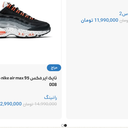
س2
11,990,000
تومان
ومان
حراج
008
رانینگ
2,990,000
14,990,000
تومان