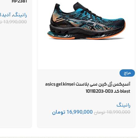
HP2381
رانینگ
,
آدیدا
13,990,000
ت
حراج
آسیکس ژل کین سی بلاست asics gel kinsei
blast کد 1011B203-003
رانینگ
16,990,000
تومان
18,990,000
تومان