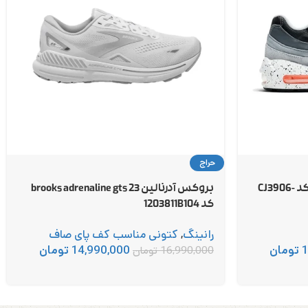
حراج
نایک ایر مکس 95 nike air max کد CJ3906-
بروکس آدرنالین 23 brooks adrenaline gts
کد 1203811B104
رانینگ
,
کتونی مناسب کف پای صاف
1
تومان
14,990,000
تومان
16,990,000
تومان