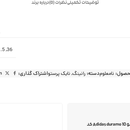
توضیحات تکمیلی
نظرات (0)
درباره برند
.5
,
36
حصول:
نامعلوم
دسته:
رانینگ
,
نایک پرستو
اشتراک گذاری:
آدیداس دورامو 10 Adidas duramo کد