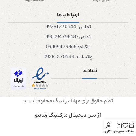
ارتباط با ما
تماس: 09381370644
تماس: 09009479868
تلگرام: 09009479868
واتساپ: 09381370644
نمادها
تمام حقوق برای مهاباد رانینگ محفوظ است.
آژانس دیجیتال مارکتینگ زندینو
روشگاه
علاقه مندی
سبد خرید
حساب کاربری من