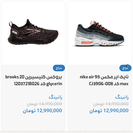
حراج
حراج
نایک ایر مکس 95 nike air
بروکس گلیسیرین 20 brooks
max کد CJ3906-008
glycerin کد 1203721B026
رانینگ
رانینگ
14,990,000
تومان
14,990,000
تومان
12,990,000
تومان
12,990,000
تومان