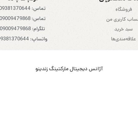
تماس: 09381370644
فروشگاه
تماس: 09009479868
اب کاربری من
تلگرام: 09009479868
سبد خرید
علاقه‌مندی‌ها
واتساپ: 09381370644
آژانس دیجیتال مارکتینگ زندینو