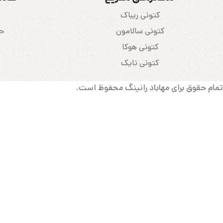
کتونی ریباک
کتونی سالامون
حس
کتونی هوکا
کتونی نایک
تمام حقوق برای مهاباد رانینگ محفوظ است.