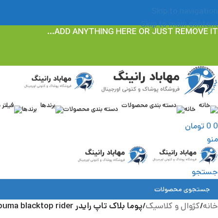
Skip to navigation
Skip to main content
ADD ANYTHING HERE OR JUST REMOVE IT…
خانه
دسته بندی محصولات
برندها
0
0
تومان
منو
جستجو
خانه
/
کژوال و کلاسیک
/
پوما بلاک تاپ رایدر puma blacktop rider کد 02-392725