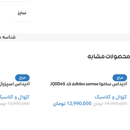
سایز
شناسه 
محصولات مشابه
حراج
حراج
آدیداس ساموا Adidas samoa کد JQ0045
آدیداس اسپزیال adidas spezial کد 5675
کژوال و کلاسیک
کژوال و کلاسی
12,990,000
تومان
14,990,000
تومان
13,990,000
توم