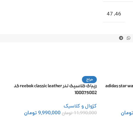
47
,
46
حراج
انر adidas star wars runner
ریباک کلاسیک لدر reebok classic leather کد
100075002
کژوال و کلاسیک
ومان
9,990,000
تومان
11,990,000
تومان