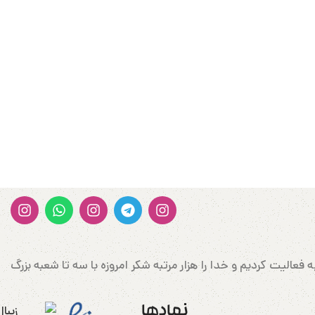
ن وارد کننده کتونی و پوشاک اورجینال در غرب کشور در شهرستان سربلند مهاباد می‌باشد که در سال 1388 شروع به فعالیت کردیم و خدا را هزار مرتبه شکر امروزه با سه تا شعبه بزرگ
نمادها