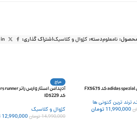
محصول:
نامعلوم
دسته:
کژوال و کلاسیک
اشتراک گذاری:
حراج
FX
آدیداس استار وارس ر
کد ID5229
ک
,
ترند ترین کتونی ها
11,990,000
تومان
کژوال و کلاسیک
ان
12,990,000
ت
14,990,000
تومان