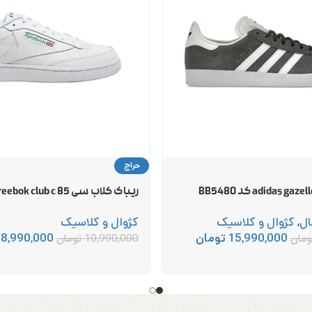
حراج
ریباک کلاب سی 85 reebok club c کد AR0456
ال
,
کژوال و کلاسیک
کژوال و کلاسیک
15,990,000
تومان
8,990,000
ومان
10,990,000
تومان