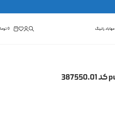
مهاباد رانینگ
0
توما