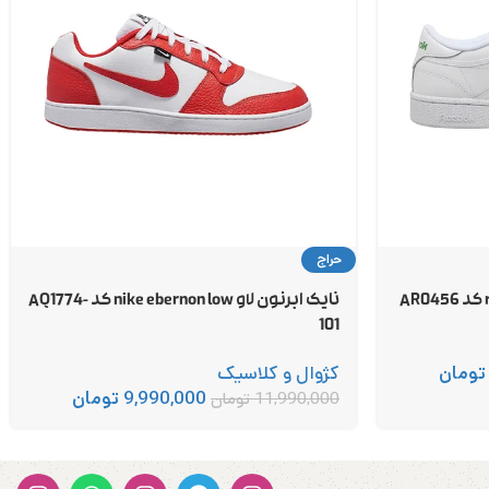
حراج
نایک ابرنون لاو nike ebernon low کد AQ1774-
101
تومان
کژوال و کلاسیک
9,990,000
تومان
11,990,000
تومان