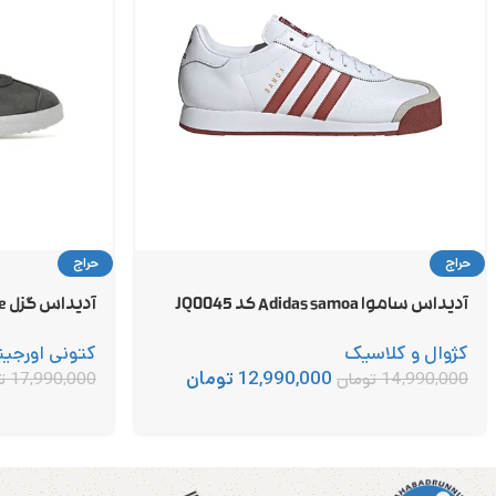
حراج
حراج
آدیداس ساموا Adidas samoa کد JQ0045
آدیداس گزل adidas gazelle کد BB5480
کژوال و کلاسیک
کتونی اورجین
12,990,000
تومان
14,990,000
تومان
17,990,000
ت