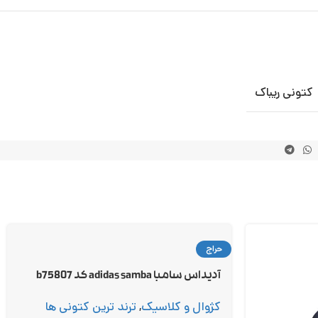
کتونی ریباک
حراج
آدیداس سامبا adidas samba کد b75807
کژوال و کلاسیک
,
ترند ترین کتونی ها