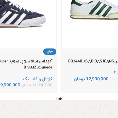
حراج
BB744
آدیداس سام 
suede کد 019332
سیک
12,990,000
تومان
کژوال و کلاسیک
ومان
9,990,000
11,990,000
تومان