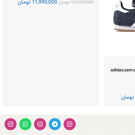
11,990,000
تومان
13,990,000
تومان
سوپر سوید adidas sam super
تومان