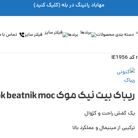
مهاباد رانینگ در بله (کلیک کنید)
دسته بندی محصولات
برندها
فیلتر سایز
تماس با م
ریباک بیت نیک موک reebok beatnik moc کد IE1956
یک کفش راحت و کژوال
ترکیبی از مینیمال و عملکرد بالا