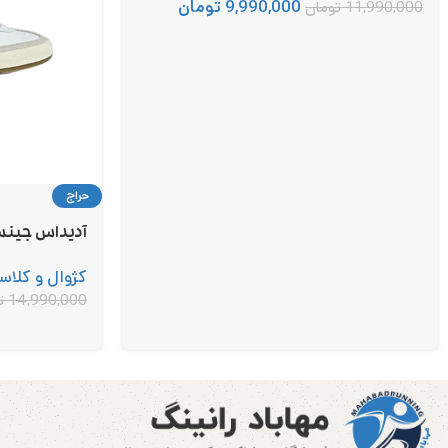
9,990,000
تومان
11,990,000
تومان
حراج
آدیداس جینس ADIDAS JEANS کد 0
کژوال و کلا
14,990,000
ت