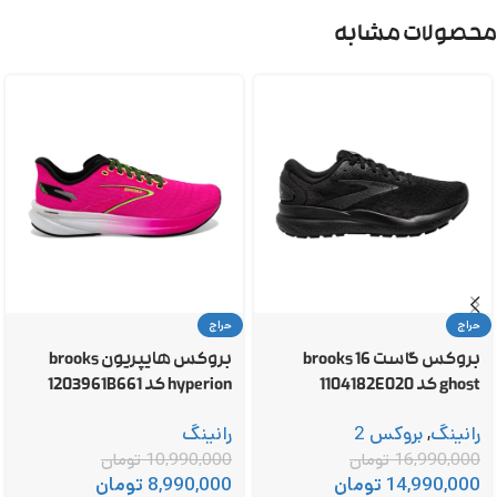
محصولات مشابه
حراج
حراج
بروکس گاست 16 brooks
بروکس هایپریون brooks
ghost کد 1104182E020
hyperion کد 1203961B661
رانینگ
,
بروکس 2
رانینگ
16,990,000
تومان
10,990,000
تومان
14,990,000
تومان
8,990,000
تومان