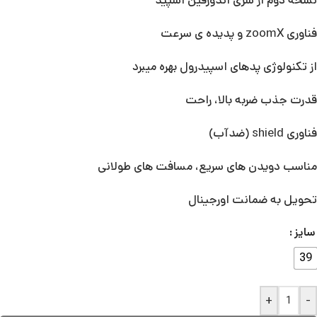
نسخه دوم از سری اندورفین اسپید
فناوری zoomX و پدیده ی سرعت
از تکنولوژی پدهای اسپیدرول بهره میبرد
قدرت جذب ضربه بالا، راحت
فناوری shield (ضدآب)
مناسب دویدن های سریع، مسافت های طولانی
تحویل به ضمانت اورجینال
سایز
39
+
-