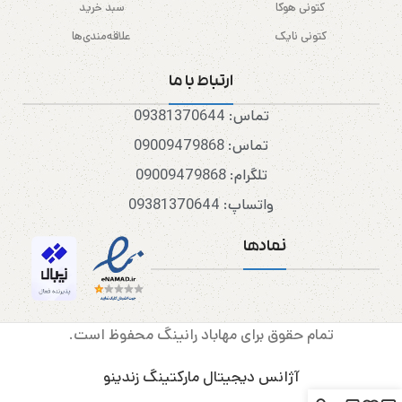
کتونی هوکا
سبد خرید
کتونی نایک
علاقه‌مندی‌ها
ارتباط با ما
تماس: 09381370644
تماس: 09009479868
تلگرام: 09009479868
واتساپ: 09381370644
نمادها
تمام حقوق برای مهاباد رانینگ محفوظ است.
آژانس دیجیتال مارکتینگ زندینو