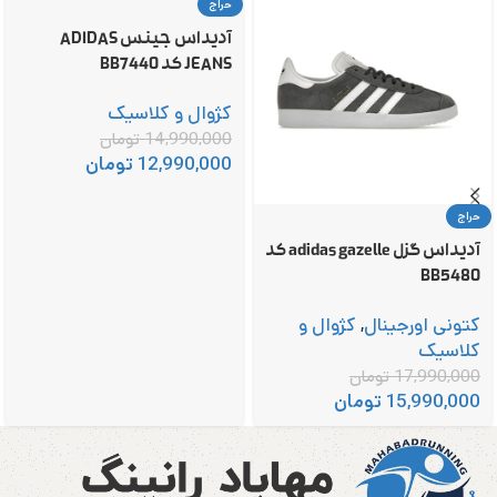
حراج
آدیداس جینس ADIDAS
JEANS کد BB7440
کژوال و کلاسیک
14,990,000
تومان
12,990,000
تومان
حراج
آدیداس گزل adidas gazelle کد
BB5480
کتونی اورجینال
,
کژوال و
کلاسیک
17,990,000
تومان
15,990,000
تومان