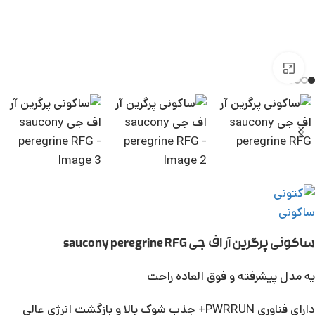
بزرگنمایی تصویر
ساکونی پرگرین آر اف جی saucony peregrine RFG
یه مدل پیشرفته و فوق العاده راحت
دارای فناوری PWRRUN+ جذب شوک بالا و بازگشت انرژی عالی