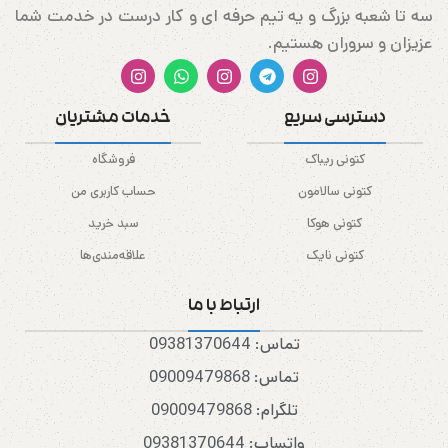
سه تا شعبه بزرگ و یه تیم حرفه ای و کار درست در خدمت شما
عزیزان و سروران هستیم.
دسترسی سریع
خدمات مشتریان
کتونی ریباک
فروشگاه
کتونی سالامون
حساب کاربری من
کتونی هوکا
سبد خرید
کتونی نایک
علاقه‌مندی‌ها
ارتباط با ما
تماس: 09381370644
تماس: 09009479868
تلگرام: 09009479868
واتساپ: 09381370644