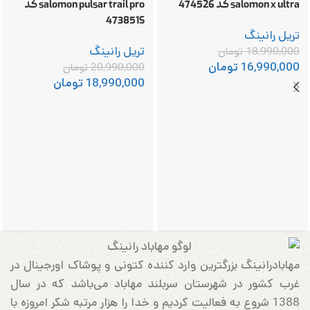
salomon x ultra کد 474526
salomon pulsar trail pro کد
473851S
تریل رانینگ
تریل رانینگ
18,990,000
تومان
16,990,000
تومان
20,990,000
تومان
18,990,000
تومان
مهابادرانینگ بزرگترین وارد کننده کتونی و پوشاک اورجینال در
غرب کشور در شهرستان سربلند مهاباد می‌باشد که در سال
1388 شروع به فعالیت کردیم و خدا را هزار مرتبه شکر امروزه با