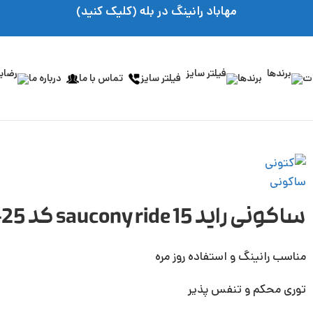
مهاباد رانینگ در بله (کلیک کنید)
ات
برندها
فیلتر سایز
تماس با ما
درباره ما
ساکونی راید 15 saucony ride کد S20729-25
مناسب رانینگ و استفاده روز مره
توری محکم و تنفس پذیر