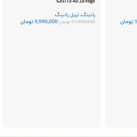
edge کد S20773-40
رانینگ
,
تریل رانینگ
تومان
9,990,000
تومان
11,990,000
تومان