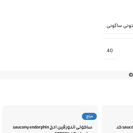
ونی ساکونی
40
حراج
ساکونی تریامف 22 saucony triumph کد
ساکونی اندورفین ادج saucony endorphin