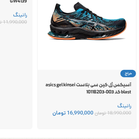
GW4139
رانینگ
11,990,000
ت
حراج
آسیکس ژل کین سی بلاست asics gel kinsei
blast کد 1011B203-003
رانینگ
16,990,000
تومان
18,990,000
تومان