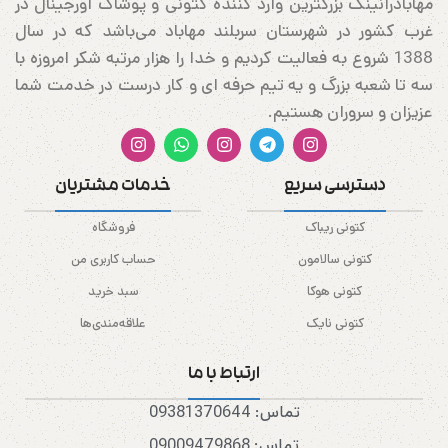
مهابادرانینگ بزرگترین وارد کننده کتونی و پوشاک اورجینال در
غرب کشور در شهرستان سربلند مهاباد می‌باشد که در سال
1388 شروع به فعالیت کردیم و خدا را هزار مرتبه شکر امروزه با
سه تا شعبه بزرگ و یه تیم حرفه ای و کار درست در خدمت شما
عزیزان و سروران هستیم.
دسترسی سریع
خدمات مشتریان
کتونی ریباک
فروشگاه
کتونی سالامون
حساب کاربری من
کتونی هوکا
سبد خرید
کتونی نایک
علاقه‌مندی‌ها
ارتباط با ما
تماس: 09381370644
تماس: 09009479868