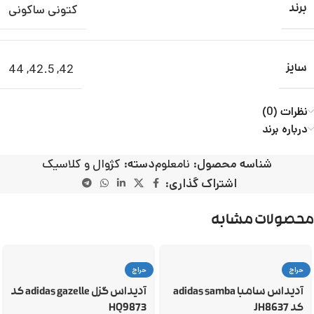
کتونی ساکونی
برند
44
,
42.5
,
42
سایز
نظرات (0)
درباره برند
شناسه محصول:
نامعلوم
دسته:
کژوال و کلاسیک
اشتراک گذاری:
محصولات مشابه
حراج
حراج
آدیداس سامبا adidas samba
آدیداس گزل adidas gazelle کد
کد JH8637
HQ9873