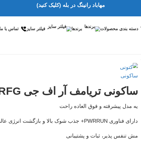
مهاباد رانینگ در بله (کلیک کنید)
دسته بندی محصولات
برندها
فیلتر سایز
تماس با ما
ساکونی تریامف آر اف جی saucony triumph RFG
یه مدل پیشرفته و فوق العاده راحت
دارای فناوری PWRRUN+ جذب شوک بالا و بازگشت انرژی عالی
مش تنفس پذیر، ثبات و پشتیبانی