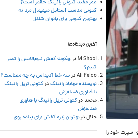
عمر مفید کتونی رانینگ چقدر است؟
کتونی مناسب استایل مینیمال مردانه
بهترین کتونی برای بانوان شاغل
آخرین دیدگاه‌ها
M Shool
در
چگونه کفش نیوبالانس را تمیز
کنیم؟
Ali Feloo
در
سه خط آدیداس به چه معناست؟
نویسنده مهاباد رانینگ
در
کتونی تریل رانینگ
با فناوری ضدلغزش
محمد
در
کتونی تریل رانینگ با فناوری
ضدلغزش
جلال
در
بهترین زیره کفش برای پیاده روی
 اسپرت خود را