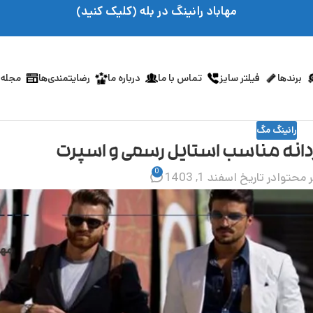
مهاباد رانینگ در بله (کلیک کنید)
برندها
فیلتر سایز
تماس با ما
درباره ما
رضایتمندی‌ها
مجله 
رانینگ مگ
دانه مناسب استایل رسمی و اسپرت
0
 محتوا
در تاریخ اسفند 1, 1403