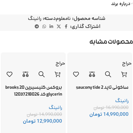
درباره برند
شناسه محصول:
نامعلوم
دسته:
رانینگ
اشتراک گذاری:
محصولات مشابه
حراج
حراج
ساکونی تاید 2 saucony tide
بروکس گلیسیرین 20 brooks
glycerin کد 1203721B026
رانینگ
رانینگ
16,990,000
تومان
14,990,000
تومان
14,990,000
تومان
12,990,000
تومان