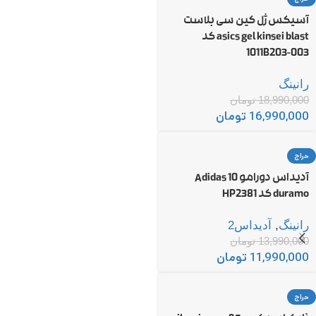
آسیکس ژل کین سی بلاست
asics gel kinsei blast کد
1011B203-003
رانینگ
18,990,000
تومان
16,990,000
تومان
حراج
آدیداس دورامو 10 Adidas
duramo کد HP2381
رانینگ
,
آدیداس2
13,990,000
تومان
11,990,000
تومان
حراج