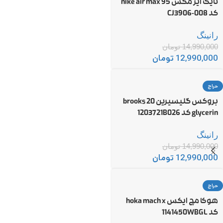
نایک ایر مکس 95 nike air max
کد CJ3906-008
رانینگ
14,990,000
تومان
12,990,000
تومان
حراج
بروکس گلیسیرین 20 brooks
glycerin کد 1203721B026
رانینگ
14,990,000
تومان
12,990,000
تومان
حراج
هوکا مچ ایکس hoka mach x
کد 1141450WBGL