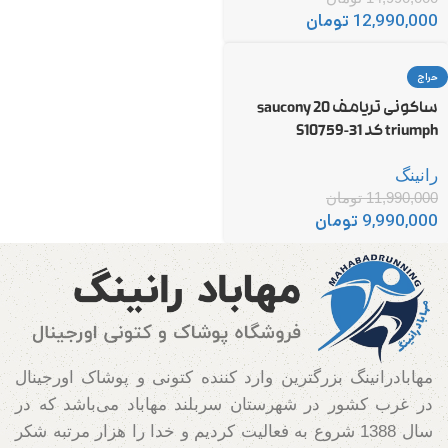
12,990,000
تومان
حراج
ساکونی تریامف 20 saucony
triumph کد S10759-31
رانینگ
11,990,000
تومان
9,990,000
تومان
مهابادرانینگ بزرگترین وارد کننده کتونی و پوشاک اورجینال
در غرب کشور در شهرستان سربلند مهاباد می‌باشد که در
سال 1388 شروع به فعالیت کردیم و خدا را هزار مرتبه شکر