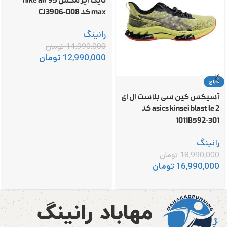
نایک ایر مکس 95 nike air
max کد CJ3906-008
رانینگ
14,990,000
تومان
12,990,000
تومان
حراج
آسیکس کین سی بلاست ال ای
2 asics kinsei blast le کد
1011B592-301
رانینگ
18,990,000
تومان
16,990,000
تومان