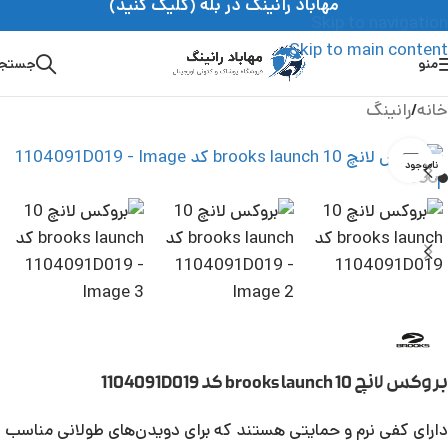
مهاباد رانینگ در بله (کلیک کنید)
Skip to navigation
Skip to main content
منو
جستج
خانه
/
رانینگ
بزرگنمایی تصویر
ناموجود
بروکس لانچ 10 brooks launch کد 1104091D019
دارای کفی نرم و حمایتی هستند که برای دویدن‌های طولانی مناسب