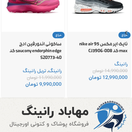
حراج
حراج
نایک ایر مکس 95 nike air
ساکونی اندورفین ادج
max کد CJ3906-008
saucony endorphin edge کد
S20773-40
رانینگ
رانینگ
,
تریل رانینگ
14,990,000
تومان
12,990,000
تومان
11,990,000
تومان
9,990,000
تومان