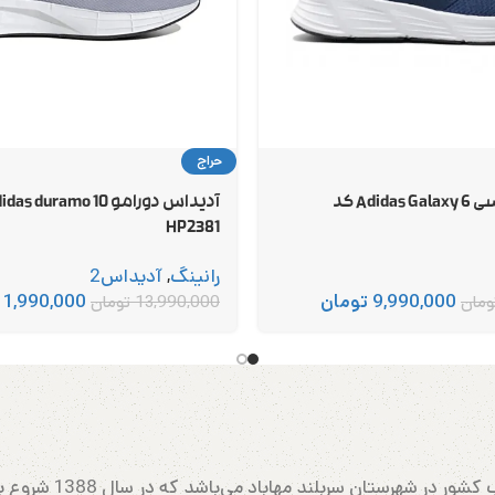
حراج
آدیداس گلکسی 6 Adidas Galaxy کد
HP2381
رانینگ
,
آدیداس2
9,990,000
تومان
11,990,000
ومان
13,990,000
تومان
مهابادرانینگ بزرگتری