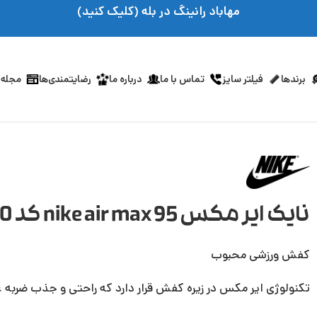
مهاباد رانینگ در بله (کلیک کنید)
برندها
فیلتر سایز
تماس با ما
درباره ما
رضایتمندی‌ها
مجله 
نایک ایر مکس 95 nike air max کد CK7070_100
کفش ورزشی محبوب
تکنولوژی ایر مکس در زیره کفش قرار دارد که راحتی و جذب ضربه عا