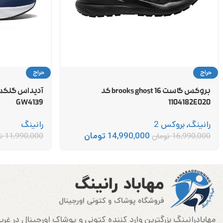
حراج
حراج
بروکس گاست 16 brooks ghost کد
GW4139
1104182E020
رانینگ
,
بروکس 2
رانینگ
14,990,000
تومان
16,990,000
تومان
11,990,000
ت