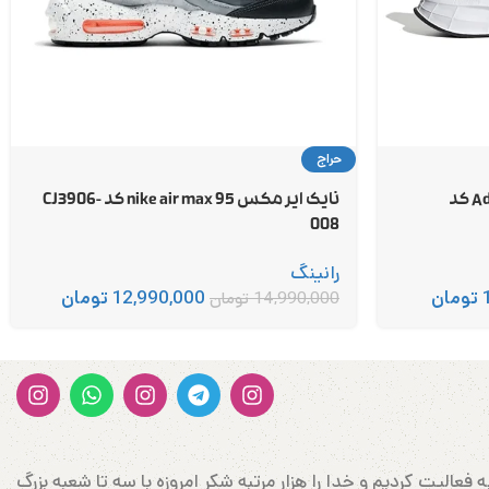
حراج
آدیداس دورامو 10 Adidas duramo کد
نایک ایر مکس 95 nike air max کد CJ3906-
008
رانینگ
تومان
12,990,000
تومان
14,990,000
تومان
ن وارد کننده کتونی و پوشاک اورجینال در غرب کشور در شهرستان سربلند مهاباد می‌باشد که در سال 1388 شروع به فعالیت کردیم و خدا را هزار مرتبه شکر امروزه با سه تا شعبه بزرگ