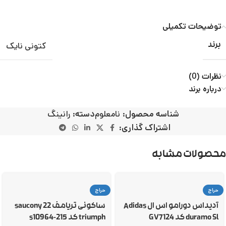
توضیحات تکمیلی
کتونی نایک
برند
نظرات (0)
درباره برند
شناسه محصول:
نامعلوم
دسته:
رانینگ
اشتراک گذاری:
محصولات مشابه
حراج
حراج
آدیداس دورامو اس ال Adidas
ساکونی تریامف 22 saucony
duramo Sl کد GV7124
triumph کد s10964-215