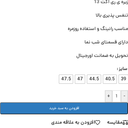
زیره ی ری اکت 13
تنفس پذیری بالا
مناسب رانینگ و استفاده روزمره
دارای قسمتای شب نما
نحویل به ضمانت اورجینال
سایز
47.5
47
44.5
40.5
39
+
-
افزودن به سبد خرید
مقایسه
افزودن به علاقه مندی