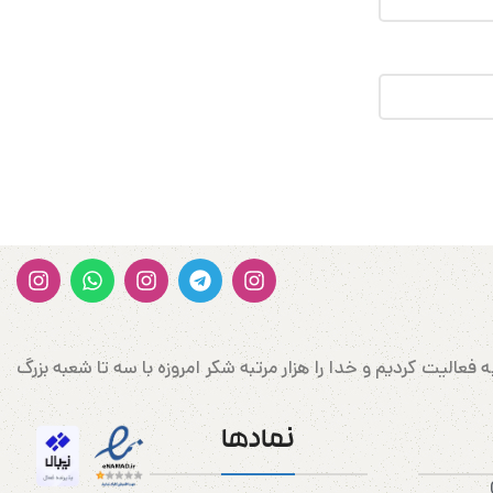
ن وارد کننده کتونی و پوشاک اورجینال در غرب کشور در شهرستان سربلند مهاباد می‌باشد که در سال 1388 شروع به فعالیت کردیم و خدا را هزار مرتبه شکر امروزه با سه تا شعبه بزرگ
نمادها