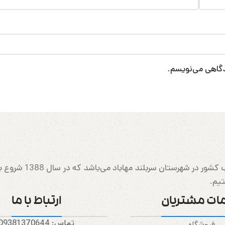
یدگاهی می‌نویسم.
مهابادرانینگ بزرگتری
تیم.
ات مشتریان
ارتباط با ما
تماس: 09381370644
فروشگاه