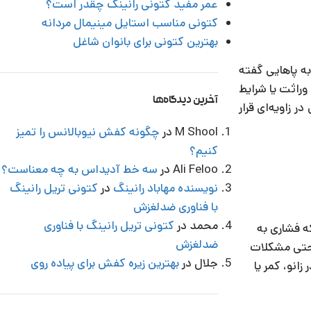
عمر مفید کتونی رانینگ چقدر است؟
کتونی مناسب استایل مینیمال مردانه
بهترین کتونی برای بانوان شاغل
به پاهایی گفته
راثت یا شرایط
آخرین دیدگاه‌ها
 زاویه‌ای قرار
M Shool
در
چگونه کفش نیوبالانس را تمیز
کنیم؟
Ali Feloo
در
سه خط آدیداس به چه معناست؟
نویسنده مهاباد رانینگ
در
کتونی تریل رانینگ
با فناوری ضدلغزش
محمد
در
کتونی تریل رانینگ با فناوری
ه فشاری به
ضدلغزش
 حتی مشکلات
جلال
در
بهترین زیره کفش برای پیاده روی
انو، کمر یا