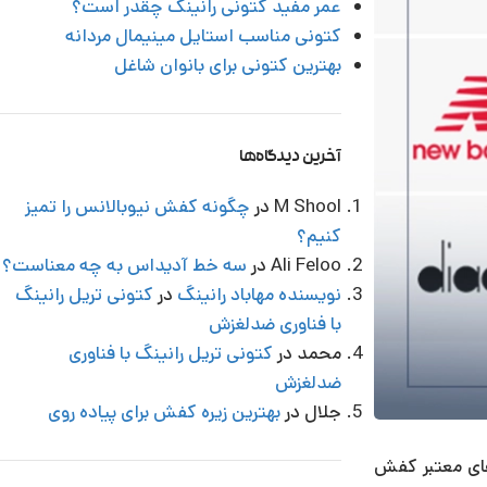
عمر مفید کتونی رانینگ چقدر است؟
کتونی مناسب استایل مینیمال مردانه
بهترین کتونی برای بانوان شاغل
آخرین دیدگاه‌ها
M Shool
در
چگونه کفش نیوبالانس را تمیز
کنیم؟
Ali Feloo
در
سه خط آدیداس به چه معناست؟
نویسنده مهاباد رانینگ
در
کتونی تریل رانینگ
با فناوری ضدلغزش
محمد
در
کتونی تریل رانینگ با فناوری
ضدلغزش
جلال
در
بهترین زیره کفش برای پیاده روی
های معتبر کفش