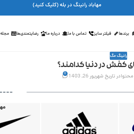
مهاباد رانینگ در بله (کلیک کنید)
برندها
فیلتر سایز
تماس با ما
درباره ما
رضایتمندی‌ها
مجله 
رانینگ مگ
ی کفش در دنیا کدامند؟
0
محتوا
در تاریخ شهریور 26, 1403