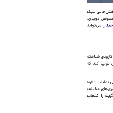
مواد باکیفیت و تکنولوژی‌های جدید مانند “فلای‌نیت” (Flyknit) و “رکتی اکشن” (React Cushioning)، کفش‌هایی سبک
 مخصوص دویدن،
جینال
می‌تواند
اربردی شناخته
 (Primeknit)، توانسته است کفش‌هایی تولید کند که
بمانند. علاوه
سری‌های مختلف
، بهترین گزینه را انتخاب